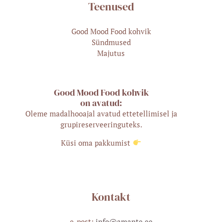
Teenused
Good Mood Food kohvik
Sündmused
Majutus
Good Mood Food kohvik
on avatud:
Oleme madalhooajal avatud ettetellimisel ja
grupireserveeringuteks.
Küsi oma pakkumist
Kontakt
e-post:
info@amante.ee