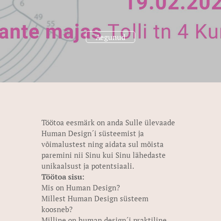
Aegunud
Töötoa eesmärk on anda Sulle ülevaade
Human Design´i süsteemist ja
võimalustest ning aidata sul mõista
paremini nii Sinu kui Sinu lähedaste
unikaalsust ja potentsiaali.
Töötoa sisu:
Mis on Human Design?
Millest Human Design süsteem
koosneb?
Milline on human design´i praktiline