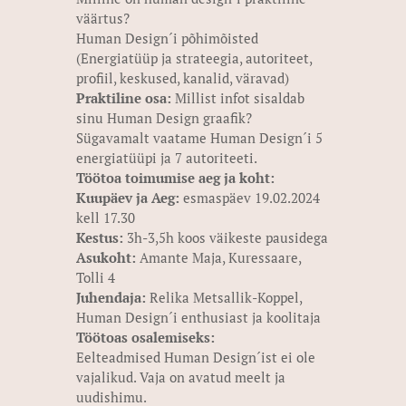
väärtus?
Human Design´i põhimõisted
(Energiatüüp ja strateegia, autoriteet,
profiil, keskused, kanalid, väravad)
Praktiline osa:
Millist infot sisaldab
sinu Human Design graafik?
Sügavamalt vaatame Human Design´i 5
energiatüüpi ja 7 autoriteeti.
Töötoa toimumise aeg ja koht:
Kuupäev ja Aeg:
esmaspäev 19.02.2024
kell 17.30
Kestus:
3h-3,5h koos väikeste pausidega
Asukoht:
Amante Maja, Kuressaare,
Tolli 4
Juhendaja:
Relika Metsallik-Koppel,
Human Design´i enthusiast ja koolitaja
Töötoas osalemiseks:
Eelteadmised Human Design´ist ei ole
vajalikud. Vaja on avatud meelt ja
uudishimu.