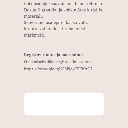
Kõik osalejad saavad endale oma Human
Design´i graafiku ja kokkuvõtva kirjaliku
materjali.
Soovitame osalejatel kaasa võtta
kirjutusvahendid, et teha endale
märkmeid.
Registreerimine ja maksmine:
Osalemiseks täida registreerimisvorm:
https://forms.gle/rgNGSEjoyCEKk2rQ7